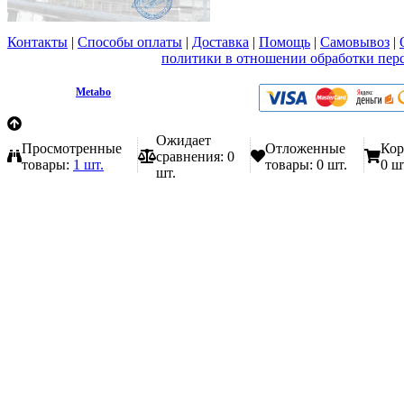
Контакты
|
Способы оплаты
|
Доставка
|
Помощь
|
Самовывоз
|
Вы принимаете условия
политики в отношении обработки пер
любой форме обратной связи на сайте metabo1.ru
© 2009 - 2026.
Metabo
Эл. почта: info@metabo1.ru
Ожидает
Просмотренные
Отложенные
Кор
сравнения:
0
товары:
1 шт.
товары:
0 шт.
0 ш
шт.