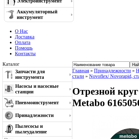
Электроинструмент
Аккумуляторный
инструмент
О Нас
Доставка
Оплата
Помощь
Контакты
Каталог
Главная
»
Принадлежности
»
Н
Запчасти для
стали
»
Novoflex/ Novorapid, ст
инструмента
Насосы и насосные
Отрезной круг 
станции
Metabo 616505
Пневмоинструмент
Принадлежности
Пылесосы и
пылеудаление