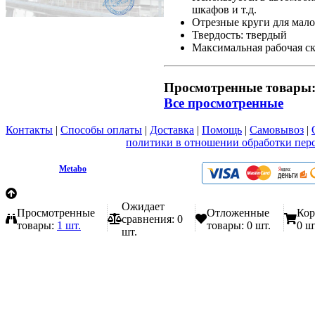
шкафов и т.д.
Отрезные круги для мало
Твердость: твердый
Максимальная рабочая ск
Просмотренные товары
Все просмотренные
Контакты
|
Способы оплаты
|
Доставка
|
Помощь
|
Самовывоз
|
Вы принимаете условия
политики в отношении обработки пер
любой форме обратной связи на сайте metabo1.ru
© 2009 - 2026.
Metabo
Эл. почта: info@metabo1.ru
Ожидает
Просмотренные
Отложенные
Кор
сравнения:
0
товары:
1 шт.
товары:
0 шт.
0 ш
шт.