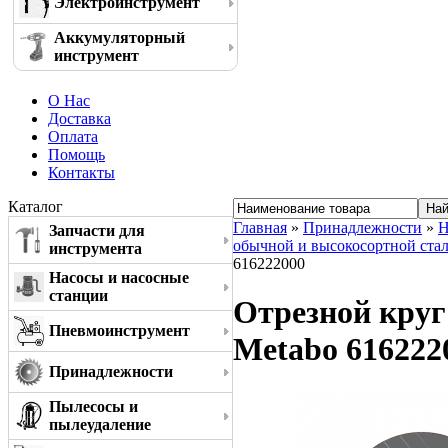
Электроинструмент
Аккумуляторный
инструмент
О Нас
Доставка
Оплата
Помощь
Контакты
Каталог
Главная
»
Принадлежности
»
Н
Запчасти для
обычной и высокосортной ста
инструмента
616222000
Насосы и насосные
станции
Отрезной круг 
Пневмоинструмент
Metabo 616222
Принадлежности
Пылесосы и
пылеудаление