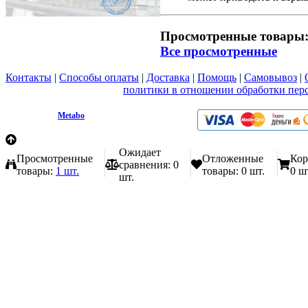
Просмотренные товары
Все просмотренные
Контакты
|
Способы оплаты
|
Доставка
|
Помощь
|
Самовывоз
|
Вы принимаете условия
политики в отношении обработки пер
любой форме обратной связи на сайте metabo1.ru
© 2009 - 2026.
Metabo
Эл. почта: info@metabo1.ru
Ожидает
Просмотренные
Отложенные
Кор
сравнения:
0
товары:
1 шт.
товары:
0 шт.
0 ш
шт.