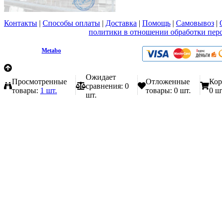
Контакты
|
Способы оплаты
|
Доставка
|
Помощь
|
Самовывоз
|
Вы принимаете условия
политики в отношении обработки пер
любой форме обратной связи на сайте metabo1.ru
© 2009 - 2026.
Metabo
Эл. почта: info@metabo1.ru
Ожидает
Просмотренные
Отложенные
Кор
сравнения:
0
товары:
1 шт.
товары:
0 шт.
0 ш
шт.