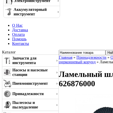
Электроинструмент
Аккумуляторный
инструмент
О Нас
Доставка
Оплата
Помощь
Контакты
Каталог
Главная
»
Принадлежности
»
О
Запчасти для
циркониевый корунд
» Ламельн
инструмента
Насосы и насосные
Ламельный шли
станции
626876000
Пневмоинструмент
Принадлежности
Пылесосы и
пылеудаление