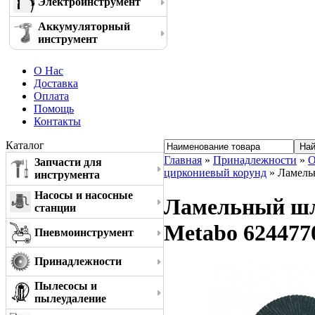
Электроинструмент
Аккумуляторный
инструмент
О Нас
Доставка
Оплата
Помощь
Контакты
Каталог
Главная
»
Принадлежности
»
О
Запчасти для
циркониевый корунд
» Ламельн
инструмента
Насосы и насосные
Ламельный шли
станции
Metabo 624477
Пневмоинструмент
Принадлежности
Пылесосы и
пылеудаление