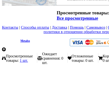
Просмотренные товары
Все просмотренные
Контакты
|
Способы оплаты
|
Доставка
|
Помощь
|
Самовывоз
|
Вы принимаете условия
политики в отношении обработки пер
любой форме обратной связи на сайте metabo1.ru
© 2009 - 2026.
Metabo
Эл. почта: info@metabo1.ru
Ожидает
Просмотренные
Отложенные
Кор
сравнения:
0
товары:
1 шт.
товары:
0 шт.
0 ш
шт.