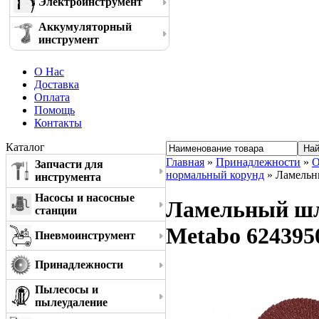
Электроинструмент
Аккумуляторный
инструмент
О Нас
Доставка
Оплата
Помощь
Контакты
Каталог
Главная
»
Принадлежности
»
О
Запчасти для
нормальный корунд
» Ламельны
инструмента
Насосы и насосные
Ламельный шли
станции
Metabo 624395
Пневмоинструмент
Принадлежности
Пылесосы и
пылеудаление