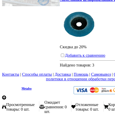
Скидка до 20%
Добавить к сравнению
Найдено товаров:
3
Контакты
|
Способы оплаты
|
Доставка
|
Помощь
|
Самовывоз
|
Вы принимаете условия
политики в отношении обработки пер
любой форме обратной связи на сайте metabo1.ru
© 2009 - 2026.
Metabo
Эл. почта: info@metabo1.ru
Ожидает
Просмотренные
Отложенные
Кор
сравнения:
0
товары:
0 шт.
товары:
0 шт.
0 ш
шт.