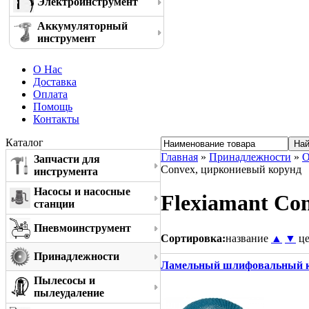
Электроинструмент
Аккумуляторный
инструмент
О Нас
Доставка
Оплата
Помощь
Контакты
Каталог
Главная
»
Принадлежности
»
О
Запчасти для
Convex, циркониевый корунд
инструмента
Насосы и насосные
Flexiamant Co
станции
Пневмоинструмент
Сортировка:
название
▲
▼
ц
Принадлежности
Ламельный шлифовальный кру
Пылесосы и
пылеудаление