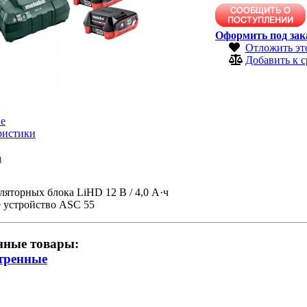
Оформить под зак
Отложить эт
Добавить к 
е
ристики
а
ляторных блока LiHD 12 В / 4,0 А·ч
е устройство ASC 55
нные товары:
тренные