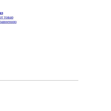
аз
от товар
сравнению