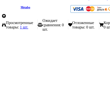
любой форме обратной связи на сайте metabo1.ru
© 2009 - 2026.
Metabo
Эл. почта: info@metabo1.ru
Ожидает
Просмотренные
Отложенные
Кор
сравнения:
0
товары:
1 шт.
товары:
0 шт.
0 ш
шт.