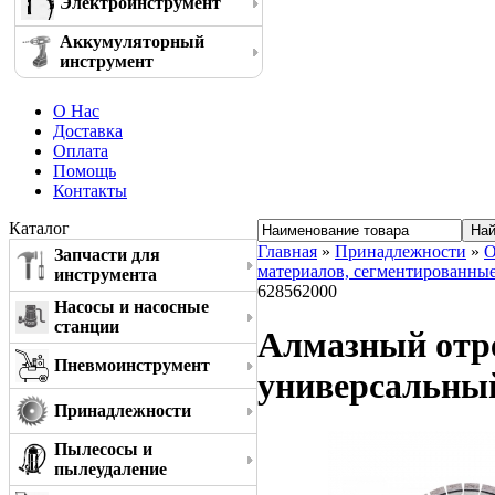
Электроинструмент
Аккумуляторный
инструмент
О Нас
Доставка
Оплата
Помощь
Контакты
Каталог
Главная
»
Принадлежности
»
О
Запчасти для
материалов, сегментированны
инструмента
628562000
Насосы и насосные
станции
Алмазный отре
Пневмоинструмент
универсальный
Принадлежности
Пылесосы и
пылеудаление