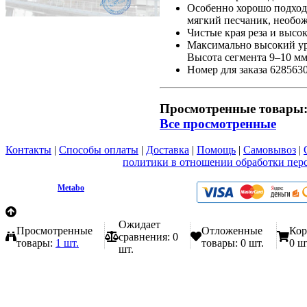
Особенно хорошо подходи
мягкий песчаник, необ
Чистые края реза и высо
Максимально высокий ур
Высота сегмента 9–10 мм
Номер для заказа 628563
Просмотренные товары
Все просмотренные
Контакты
|
Способы оплаты
|
Доставка
|
Помощь
|
Самовывоз
|
Вы принимаете условия
политики в отношении обработки пер
любой форме обратной связи на сайте metabo1.ru
© 2009 - 2026.
Metabo
Эл. почта: info@metabo1.ru
Ожидает
Просмотренные
Отложенные
Кор
сравнения:
0
товары:
1 шт.
товары:
0 шт.
0 ш
шт.