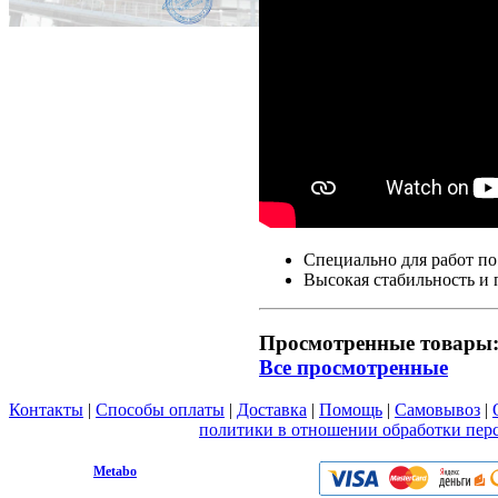
Специально для работ по
Высокая стабильность и 
Просмотренные товары
Все просмотренные
Контакты
|
Способы оплаты
|
Доставка
|
Помощь
|
Самовывоз
|
Вы принимаете условия
политики в отношении обработки пер
любой форме обратной связи на сайте metabo1.ru
© 2009 - 2026.
Metabo
Эл. почта: info@metabo1.ru