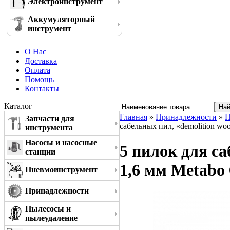
Электроинструмент
Аккумуляторный
инструмент
О Нас
Доставка
Оплата
Помощь
Контакты
Каталог
Главная
»
Принадлежности
»
П
Запчасти для
сабельных пил, «demolition woo
инструмента
Насосы и насосные
5 пилок для са
станции
1,6 мм Metabo
Пневмоинструмент
Принадлежности
Пылесосы и
пылеудаление