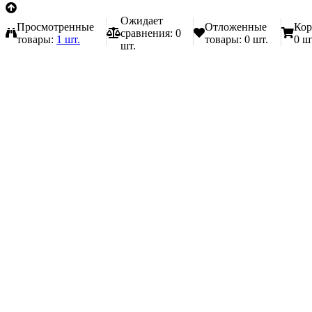
Ожидает
Просмотренные
Отложенные
Кор
сравнения:
0
товары:
1 шт.
товары:
0 шт.
0 ш
шт.