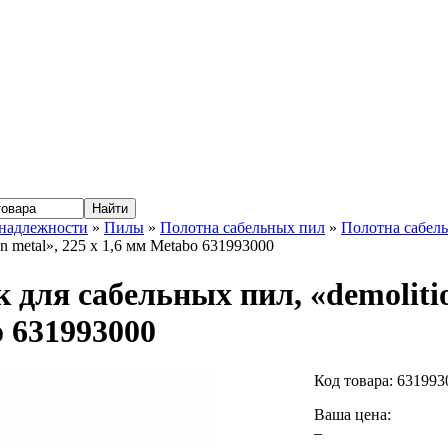
надлежности
»
Пилы
»
Полотна сабельных пил
»
Полотна сабел
on metal», 225 x 1,6 мм Metabo 631993000
к для сабельных пил, «demolitio
 631993000
Код товара:
631993
Ваша цена:
–