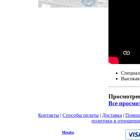
Специаль
Высокая 
Просмотре
Все просмо
Контакты
|
Способы оплаты
|
Доставка
|
Помо
Вы принимаете условия
политики в отношени
любой форме обратной связи на сайте metabo1.
© 2009 - 2026.
Metabo
Эл. почта: info@metabo1.ru