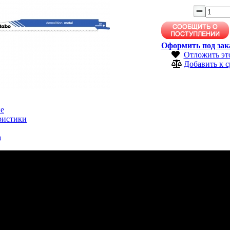
Оформить под зак
Отложить эт
Добавить к 
е
ристики
а