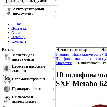
Электроинструмент
Аккумуляторный
инструмент
О Нас
Доставка
Оплата
Помощь
Контакты
Каталог
Главная
»
Принадлежности
»
Ш
Запчасти для
Шлифовальные листы на липучке
инструмента
отверстий
» 10 шлифовальных л
Насосы и насосные
станции
10 шлифовальн
Пневмоинструмент
SXE Metabo 62
Принадлежности
Пылесосы и
пылеудаление