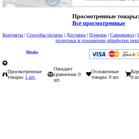
Просмотренные товары
Все просмотренные
Контакты
|
Способы оплаты
|
Доставка
|
Помощь
|
Самовывоз
|
Вы принимаете условия
политики в отношении обработки пер
любой форме обратной связи на сайте metabo1.ru
© 2009 - 2026.
Metabo
Эл. почта: info@metabo1.ru
Ожидает
Просмотренные
Отложенные
Кор
сравнения:
0
товары:
1 шт.
товары:
0 шт.
0 ш
шт.