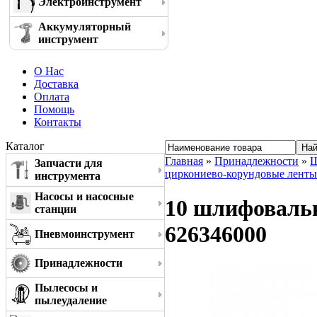
Электроинструмент
Аккумуляторный
инструмент
О Нас
Доставка
Оплата
Помощь
Контакты
Каталог
Главная
»
Принадлежности
»
Ш
Запчасти для
циркониево-корундовые ленты
инструмента
Насосы и насосные
10 шлифовальн
станции
626346000
Пневмоинструмент
Принадлежности
Пылесосы и
пылеудаление