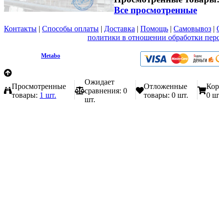
Все просмотренные
Контакты
|
Способы оплаты
|
Доставка
|
Помощь
|
Самовывоз
|
Вы принимаете условия
политики в отношении обработки пер
любой форме обратной связи на сайте metabo1.ru
© 2009 - 2026.
Metabo
Эл. почта: info@metabo1.ru
Ожидает
Просмотренные
Отложенные
Кор
сравнения:
0
товары:
1 шт.
товары:
0 шт.
0 ш
шт.