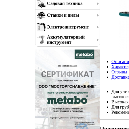
Садовая техника
Станки и пилы
Электроинструмент
Аккумуляторный
инструмент
Описани
Характе
Отзывы
Доставк
Для унив
высокос
Высокая
Для гру
Рекоменд
Просмотре