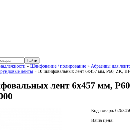
надлежности
»
Шлифование / полирование
»
Абразивы для лент
орундовые ленты
» 10 шлифовальных лент 6x457 мм, P60, ZK, B
фовальных лент 6x457 мм, P60
000
Код товара:
626345
Ваша цена:
–