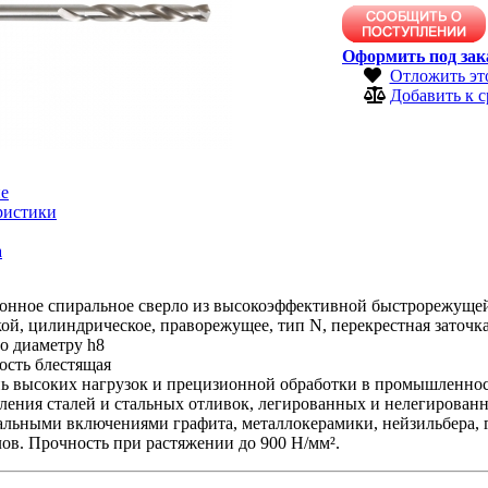
Оформить под зак
Отложить эт
Добавить к 
е
ристики
а
онное спиральное сверло из высокоэффективной быстрорежущей 
й, цилиндрическое, праворежущее, тип N, перекрестная заточка 
о диаметру h8
ость блестящая
нь высоких нагрузок и прецизионной обработки в промышленнос
ления сталей и стальных отливок, легированных и нелегированны
альными включениями графита, металлокерамики, нейзильбера, 
ов. Прочность при растяжении до 900 Н/мм².