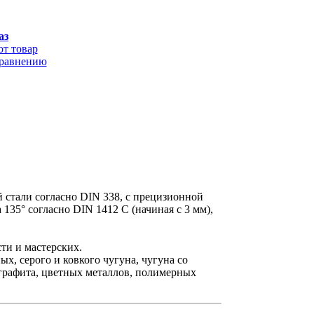
аз
от товар
сравнению
стали согласно DIN 338, с прецизионной
135° согласно DIN 1412 C (начиная с 3 мм),
ти и мастерских.
х, серого и ковкого чугуна, чугуна со
графита, цветных металлов, полимерных