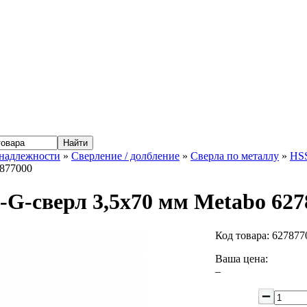
надлежности
»
Сверление / долбление
»
Сверла по металлу
»
HS
7877000
-G-сверл 3,5x70 мм Metabo 627
Код товара:
627877
Ваша цена:
–