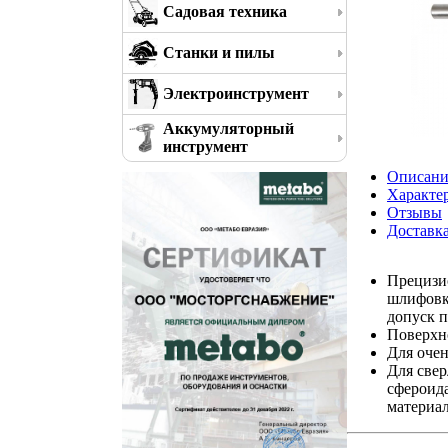
Садовая техника
Станки и пилы
Электроинструмент
Аккумуляторный
инструмент
Описани
Характе
Отзывы
Доставк
Прецизи
шлифовко
допуск п
Поверхн
Для оче
Для свер
сфероид
материал